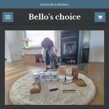
Gezonde traktaties
Ga
direct
Bello's choice
naar
de
hoofdinhoud