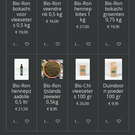
Bio-Ron
Bio-Ron
Bio-Ron
Bio-Ron
bokashi
veendre
hennep
bokashi
voor
nk 0,5 kg
bites 1
groenten
vleeseter
kg
0,75 kg
€ 16,00
s 0,5 kg
€ 27,00
€ 19,95
€ 19,00
In winkelwagen
In winkelwagen
In winkelwagen
In winkelwagen
Bio-Ron
Bio-Ron
Bio-Chi
Duindoor
hennepz
IJslands
vleeseter
n poeder
aadolie
zeewier
s 100 gr
100 gr
0,5 ltr
0,5kg
€ 20,00
€ 9,95
€ 21,50
€ 8,95
In winkelwagen
In winkelwagen
In winkelwagen
In winkelwagen