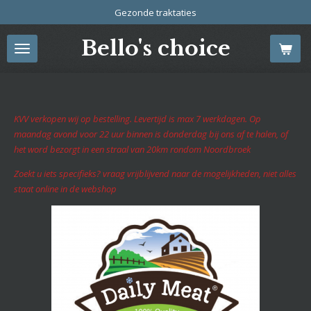
Gezonde traktaties
Ga
direct
Bello's choice
naar
de
hoofdinhoud
KVV verkopen wij op bestelling. Levertijd is max 7 werkdagen. Op
maandag avond voor 22 uur binnen is donderdag bij ons af te halen, of
het word bezorgt in een straal van 20km rondom Noordbroek
Zoekt u iets specifieks? vraag vrijblijvend naar de mogelijkheden, niet alles
staat online in de webshop