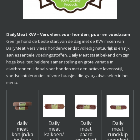
DailyMeat KVV – Vers vlees voor honden, puur en voedzaam
Geef je hond de beste start van de dag met de KVV mixen van
DailyMeat: vers vlees hondenvoer dat volledig natuurlijk is en rijk
aan essentiële voedingsstoffen. Daily Meat staat bekend om zijn
hoge kwaliteit, heldere samenstelling en grote variatie in
eiwitbronnen. Ideaal voor honden met een actieve levensstijl,
voedselintoleranties of voor baasjes die graag afwisselen in het
menu.
daily
Daily
Daily
Daily
meat
meat
meat
meat
konijn/ka
kalkoen/
paard
rund/kip
beljauw
geit
compleet
compleet