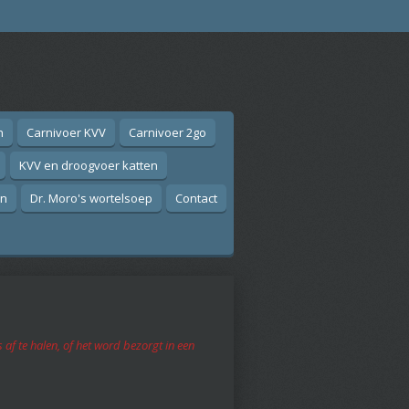
n
Carnivoer KVV
Carnivoer 2go
KVV en droogvoer katten
on
Dr. Moro's wortelsoep
Contact
f te halen, of het word bezorgt in een