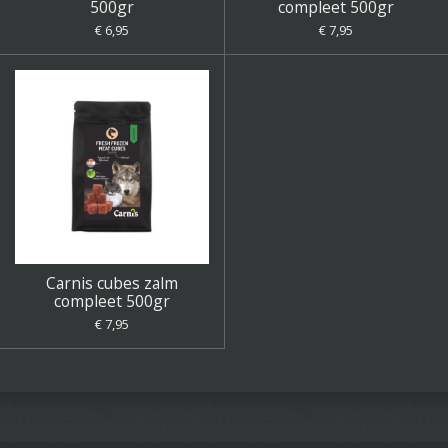
500gr
compleet 500gr
€ 6,95
€ 7,95
Carnis cubes zalm
compleet 500gr
€ 7,95