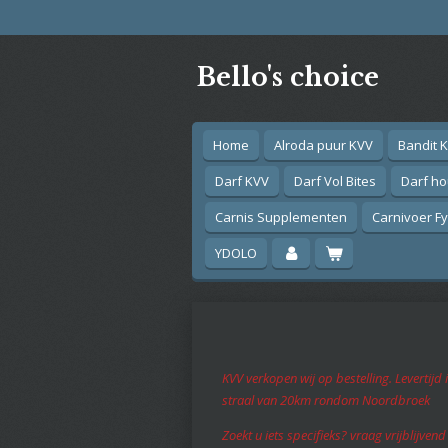
Ga
direct
naar
Bello's choice
de
hoofdinhoud
Home
Alroda puur KVV
Bandit 
Darf KVV
Darf Vol Bites
Darf h
Carnis Supplementen
Carnivoer Fyt
YDOLO
KVV verkopen wij op bestelling. Levertij
straal van 20km rondom Noordbroek
Zoekt u iets specifieks? vraag vrijblijven