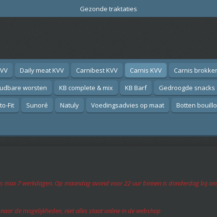
Gezonde traktaties
KVV
Daily meat KVV
Carnibest KVV
Carnis KVV
Carnis brokke
oudbare worsten
KB complete & mix
KB Barf
Gedroogde snacks
o-Fit
Sunoré
Natuly
Voedingsadvies op maat
Botten bouill
d is max 7 werkdagen. Op maandag avond voor 22 uur binnen is donderdag bij ons a
d naar de mogelijkheden, niet alles staat online in de webshop