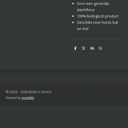
Voor een gezonde
darmflora
100% biologisch product
Geschikt voor hond, kat
en fret
D
D
S
D
e
e
h
e
l
e
a
l
e
l
r
e
n
e
n
© 2023 - 2026 Bello's choice
Powered by
JouwWeb