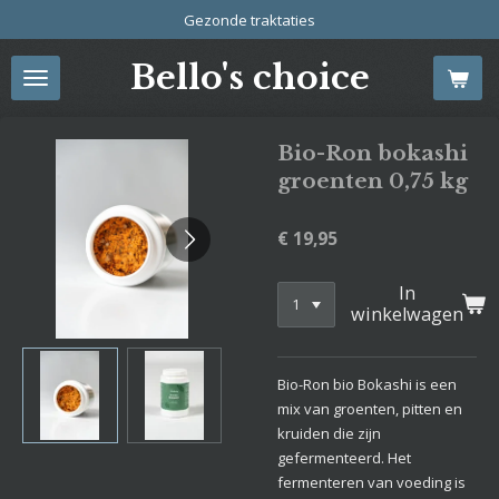
Gezonde traktaties
Ga
direct
Bello's choice
naar
de
hoofdinhoud
Bio-Ron bokashi
groenten 0,75 kg
€ 19,95
In
winkelwagen
Bio-Ron bio Bokashi is een
mix van groenten, pitten en
kruiden die zijn
gefermenteerd. Het
fermenteren van voeding is