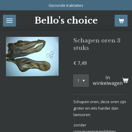
Gezonde traktaties
Ga
direct
Bello's choice
naar
de
hoofdinhoud
Schapen oren 3
stuks
€ 7,49
In
winkelwagen
Schapen oren, deze oren zijn
groter en iets harder dan
lamsoren
zonder
conserveringsmiddelen