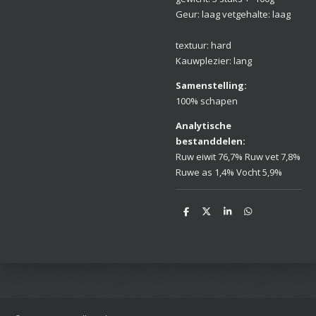
Geur: laag vetgehalte: laag
textuur: hard
Kauwplezier: lang
Samenstelling:
100% schapen
Analytische
bestanddelen:
Ruw
eiwit 76,7% Ruw vet 7,8%
Ruwe as 1,4% Vocht 5,9%
D
D
S
D
e
e
h
e
l
e
a
l
e
l
r
e
n
e
n