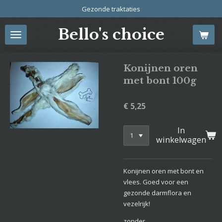
Gezonde traktaties
Ga
direct
Bello's choice
naar
de
hoofdinhoud
Konijnen oren
met bont 100g
€ 5,25
In
winkelwagen
Konijnen oren met bont en
vlees. Goed voor een
gezonde darmflora en
vezelrijk!
zonder