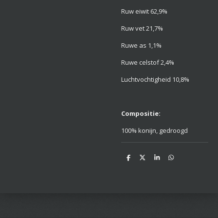
Ruw eiwit 62,9%
Ruw vet 21,7%
Ruwe as 1,1%
Ruwe celstof 2,4%
Luchtvochtigheid 10,8%
Compositie:
100% konijn, gedroogd
D
D
S
D
e
e
h
e
l
e
a
l
e
l
r
e
n
e
n