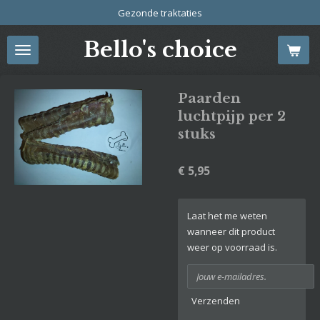
Gezonde traktaties
Ga
direct
Bello's choice
naar
de
hoofdinhoud
Paarden
luchtpijp per 2
stuks
€ 5,95
Laat het me weten
wanneer dit product
weer op voorraad is.
Verzenden