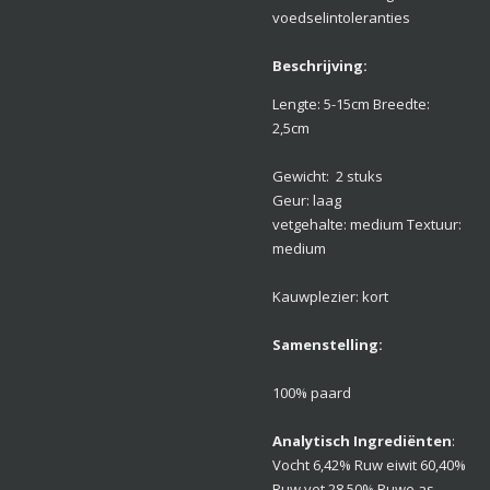
voedselintoleranties
Beschrijving:
Lengte: 5-15cm Breedte:
2,5cm
Gewicht: 2 stuks
Geur: laag
vetgehalte: medium Textuur:
medium
Kauwplezier: kort
Samenstelling
:
100% paard
Analytisch Ingrediënten
:
Vocht
6,42% Ruw eiwit 60,40%
Ruw vet 28,50% Ruwe as