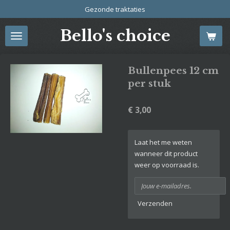
Gezonde traktaties
Ga
direct
Bello's choice
naar
de
hoofdinhoud
Bullenpees 12 cm
per stuk
€ 3,00
Laat het me weten
wanneer dit product
weer op voorraad is.
Verzenden