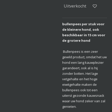
Uitverkocht
bullenpees per stuk voor
de kleinere hond, ook
beschikbaar in 15 cm voor
de grotere hond
Bullenpees is een zeer
gewild product, omdat het uw
hond een lang kauwplezier
garandeert, ook al is hij
zonder botten. Het lage
vetgehalte en het hoge
eiwitgehalte maken de
bullenpees ook tot een
uiterst gezonde kauwsnack
waar uw hond zeker van zal
genieten.