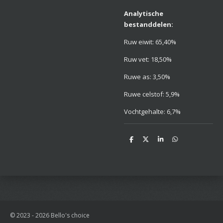
Analytische
bestanddelen:
Ruw eiwit: 65,40%
Ruw vet: 18,50%
Ruwe as: 3,50%
Ruwe celstof: 5,9%
Vochtgehalte: 6,7%
D
D
S
D
e
e
h
e
l
e
a
l
e
l
r
e
n
e
n
© 2023 - 2026 Bello's choice