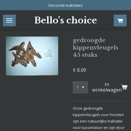
Gezonde traktaties
Ga
direct
Bello's choice
naar
de
hoofdinhoud
gedroogde
kippenvleugels
45 stuks
€ 8,00
In
winkelwagen
Onze gedroogde
kippenvleugels voor honden
zijn een natuurlijke traktatie
voor tussendoor en zijn door