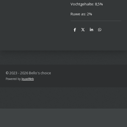
Vochtgehalte: 8,5%
Ruwe as: 2%
D
D
S
D
e
e
h
e
l
e
a
l
e
l
r
e
n
e
n
© 2023 - 2026 Bello's choice
Powered by
JouwWeb