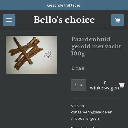
Gezonde traktaties
Ga
direct
Bello's choice
naar
de
hoofdinhoud
Paardenhuid
gerold met vacht
100g
€ 4,99
In
winkelwagen
Vrij van
conserveringsmiddelen
/ hypoallergeen