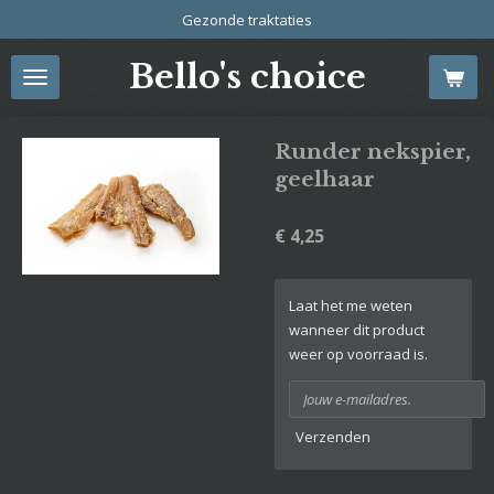
Gezonde traktaties
Ga
direct
Bello's choice
naar
de
hoofdinhoud
Runder nekspier,
geelhaar
€ 4,25
Laat het me weten
wanneer dit product
weer op voorraad is.
Verzenden