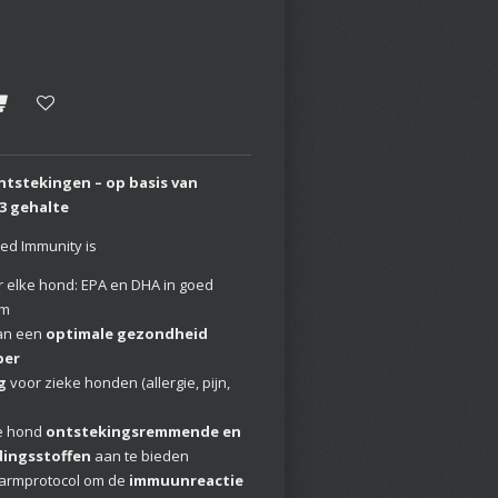
ontstekingen – op basis van
3 gehalte
ed Immunity is
 elke hond: EPA en DHA in goed
rm
an een
optimale gezondheid
per
g
voor zieke honden (allergie, pijn,
e hond
ontstekingsremmende en
ingsstoffen
aan te bieden
darmprotocol om de
immuunreactie