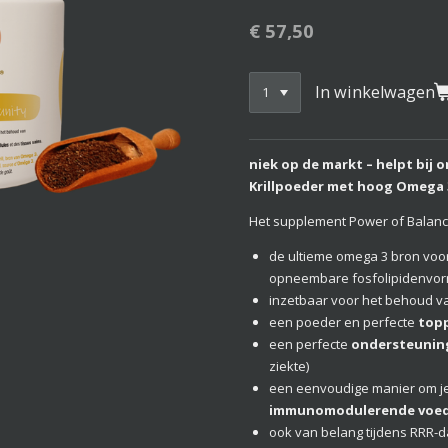
€ 57,50
In winkelwagen
niek op de markt – helpt bij 
Krillpoeder met hoog Omega 
Het supplement Power of Balanc
de ultieme omega 3 bron voor
opneembare fosfolipidenvo
inzetbaar voor het behoud v
een poeder en perfecte
top
een perfecte
ondersteunin
ziekte)
een eenvoudige manier om j
immunomodulerende voed
ook van belang tijdens RRR-