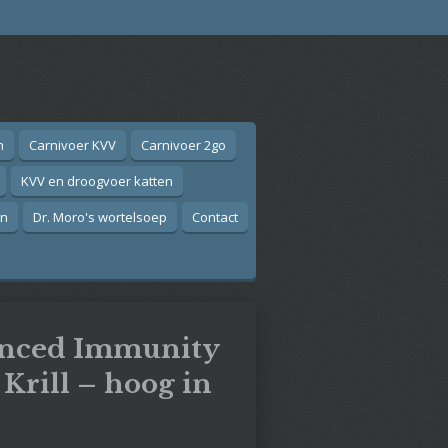
n
Carnivoer KVV
Carnivoer 2go
KVV en droogvoer katten
on
Dr. Moro's wortelsoep
Contact
anced Immunity
 Krill – hoog in