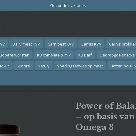
Gezonde traktaties
KVV
Daily meat KVV
Carnibest KVV
Carnis KVV
Carnis brokke
oudbare worsten
KB complete & mix
KB Barf
Gedroogde snacks
o-Fit
Sunoré
Natuly
Voedingsadvies op maat
Botten bouill
Power of Bal
– op basis van
Omega 3