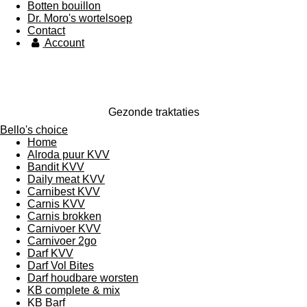
Botten bouillon
Dr. Moro's wortelsoep
Contact
Account
Gezonde traktaties
Bello's choice
Home
Alroda puur KVV
Bandit KVV
Daily meat KVV
Carnibest KVV
Carnis KVV
Carnis brokken
Carnivoer KVV
Carnivoer 2go
Darf KVV
Darf Vol Bites
Darf houdbare worsten
KB complete & mix
KB Barf