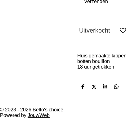
Verzenden
Uitverkocht
Huis gemaakte kippen
botten bouillon
18 uur getrokken
D
D
S
D
e
e
h
e
l
e
a
l
e
l
r
e
n
e
n
© 2023 - 2026 Bello's choice
Powered by
JouwWeb