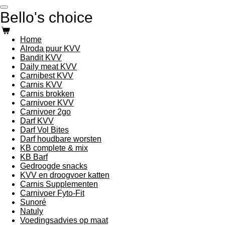
Ga
Bello's choice
direct
naar
de
Home
hoofdinhoud
Alroda puur KVV
Bandit KVV
Daily meat KVV
Carnibest KVV
Carnis KVV
Carnis brokken
Carnivoer KVV
Carnivoer 2go
Darf KVV
Darf Vol Bites
Darf houdbare worsten
KB complete & mix
KB Barf
Gedroogde snacks
KVV en droogvoer katten
Carnis Supplementen
Carnivoer Fyto-Fit
Sunoré
Natuly
Voedingsadvies op maat