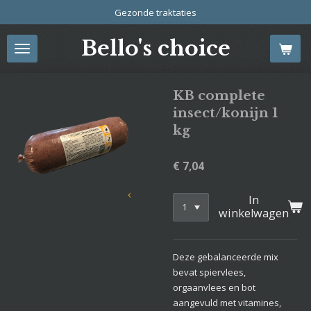
Gezonde traktaties
Ga
direct
Bello's choice
naar
de
hoofdinhoud
KB complete
insect/konijn 1
kg
€ 7,04
In
winkelwagen
Deze gebalanceerde mix
bevat spiervlees,
orgaanvlees en bot
aangevuld met vitamines,