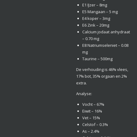
E1 IJzer – 8mg
E5 Mangaan – 5 mg
E4 koper – 3mg
E6 Zink – 20mg
Calcium jodaat anhydraat
– 0.70 mg
E8 Natriumseleniet – 0.08
mg
Taurine – 500mg
De verhouding is 46% vlees,
17% bot, 35% orgaan en 2%
extra.
Analyse:
Vocht – 67%
Eiwit – 16%
Vet – 15%
Celstof – 0.3%
As – 2.4%