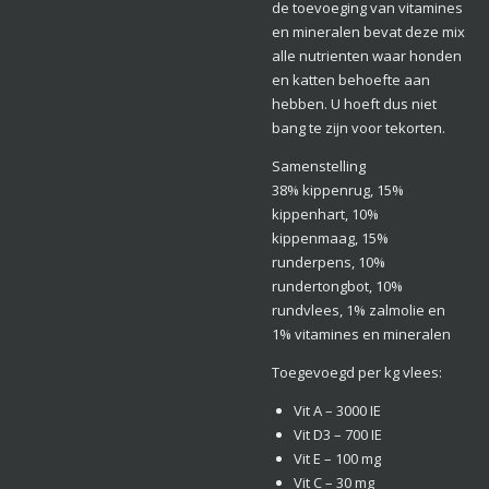
de toevoeging van vitamines
en mineralen bevat deze mix
alle nutrienten waar honden
en katten behoefte aan
hebben. U hoeft dus niet
bang te zijn voor tekorten.
Samenstelling
38% kippenrug, 15%
kippenhart, 10%
kippenmaag, 15%
runderpens, 10%
rundertongbot, 10%
rundvlees, 1% zalmolie en
1% vitamines en mineralen
Toegevoegd per kg vlees:
Vit A – 3000 IE
Vit D3 – 700 IE
Vit E – 100 mg
Vit C – 30 mg