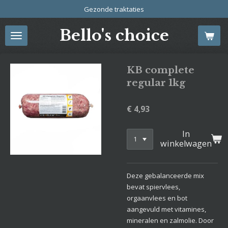
Gezonde traktaties
Ga
direct
Bello's choice
naar
de
hoofdinhoud
KB complete
regular 1kg
€ 4,93
In
winkelwagen
Deze gebalanceerde mix
bevat spiervlees,
orgaanvlees en bot
aangevuld met vitamines,
mineralen en zalmolie. Door