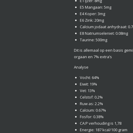
E1 IJzer: 8mg
E5 Mangaan: 5mg
E4 Koper: 3mg
E6 Zink: 20mg
Calcium jodaat anhydraat: 0.
E8 Natriumseleniet: 0.08mg
Taurine: 500mg
Dit is allemaal op een basis gem
orgaan en 7% extra’s
Analyse
Vocht: 64%
Eiwit: 19%
Vet: 13%
Celstof: 0.2%
Ruw as: 2.2%
Calcium: 0.67%
Fosfor: 0.38%
CA:P verhouding is 1,78
Energie: 187 kcal/100 gram