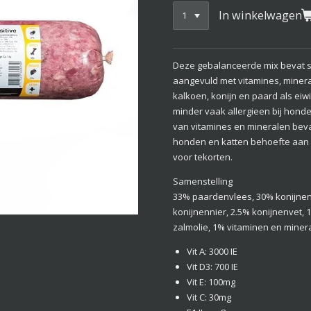
In winkelwagen
Deze gebalanceerde mix bevat s
aangevuld met vitamines, minera
kalkoen, konijn en paard als eiwi
minder vaak allergieen bij hond
van vitamines en mineralen beva
honden en katten behoefte aan h
voor tekorten.
Samenstelling
33% paardenvlees, 30% konijnen
konijnennier, 2.5% konijnenvet,
zalmolie, 1% vitaminen en miner
Vit A: 3000 IE
Vit D3: 700 IE
Vit E: 100mg
Vit C: 30mg