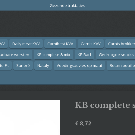
Gezonde traktaties
KVV
Daily meat KVV
Carnibest KVV
Carnis KVV
Carnis brokke
oudbare worsten
KB complete & mix
KB Barf
Gedroogde snacks
o-Fit
Sunoré
Natuly
Voedingsadvies op maat
Botten bouill
KB complete s
€ 8,72