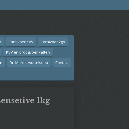
n
Carnivoer KVV
Carnivoer 2go
KVV en droogvoer katten
on
Dr. Moro's wortelsoep
Contact
ensetive 1kg