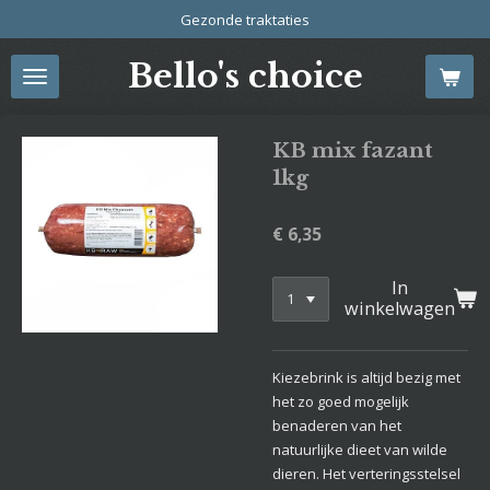
Gezonde traktaties
Ga
direct
Bello's choice
naar
de
hoofdinhoud
KB mix fazant
1kg
€ 6,35
In
winkelwagen
Kiezebrink is altijd bezig met
het zo goed mogelijk
benaderen van het
natuurlijke dieet van wilde
dieren. Het verteringsstelsel