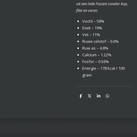
uit een hele Fazant zonder kop,
filet en veren
Vocht – 58%
Eiwit – 19%
Vet – 11%
Ruwe celstof – 0.6%
Ruw as – 4.8%
Calcium – 1.22%
Fosfor – 0.56%
Energie – 178 kcal / 100
gram
D
D
S
D
e
e
h
e
l
e
a
l
e
l
r
e
n
e
n