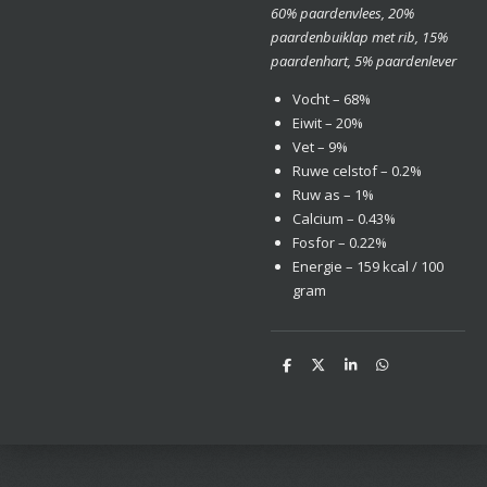
60% paardenvlees, 20%
paardenbuiklap met rib, 15%
paardenhart, 5% paardenlever
Vocht – 68%
Eiwit – 20%
Vet – 9%
Ruwe celstof – 0.2%
Ruw as – 1%
Calcium – 0.43%
Fosfor – 0.22%
Energie – 159 kcal / 100
gram
D
D
S
D
e
e
h
e
l
e
a
l
e
l
r
e
n
e
n