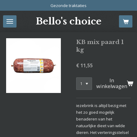
Gezonde traktaties
Ga
direct
Bello's choice
naar
de
hoofdinhoud
KB mix paard 1
kg
€ 11,55
In
winkelwagen
iezebrink is altijd bezig met
het zo goed mogelijk
benaderen van het
natuurlijke dieet van wilde
dieren. Het verteringsstelsel