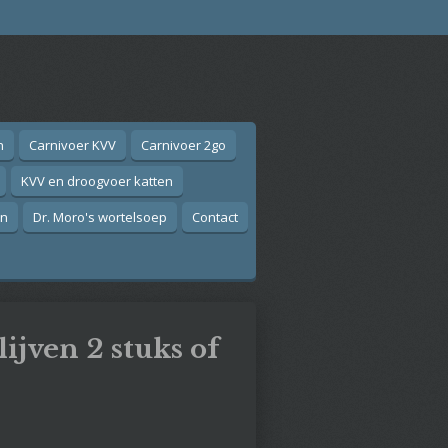
n
Carnivoer KVV
Carnivoer 2go
KVV en droogvoer katten
on
Dr. Moro's wortelsoep
Contact
ijven 2 stuks of