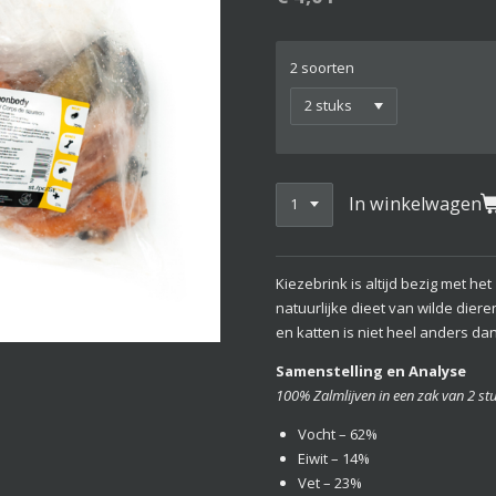
2 soorten
In winkelwagen
Kiezebrink is altijd bezig met h
natuurlijke dieet van wilde dier
en katten is niet heel anders da
Samenstelling en Analyse
100% Zalmlijven in een zak van 2 stu
Vocht – 62%
Eiwit – 14%
Vet – 23%