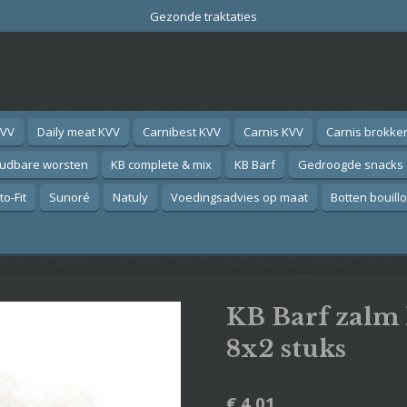
Gezonde traktaties
KVV
Daily meat KVV
Carnibest KVV
Carnis KVV
Carnis brokke
oudbare worsten
KB complete & mix
KB Barf
Gedroogde snacks
o-Fit
Sunoré
Natuly
Voedingsadvies op maat
Botten bouill
KB Barf zalm l
8x2 stuks
€ 4,01