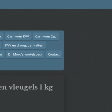
n
Carnivoer KVV
Carnivoer 2go
KVV en droogvoer katten
on
Dr. Moro's wortelsoep
Contact
n vleugels 1 kg