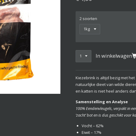
2 soorten
In winkelwagen
Kiezebrink is altijd bezig met h
natuurlijke dieet van wilde dier
en katten is niet heel anders da
Samenstelling en Analyse
100% Eendenvleugels, verpakt in een 
‘zacht’ bot en is dus geschikt voor k
Vocht – 62%
Eiwit – 17%