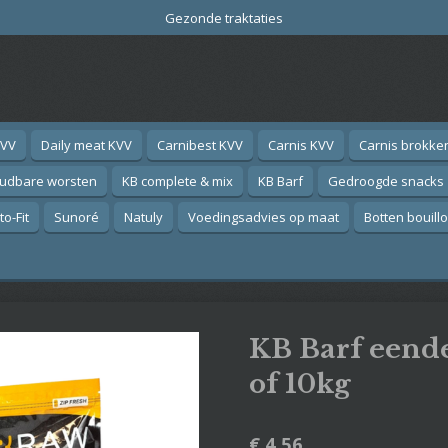
Gezonde traktaties
KVV
Daily meat KVV
Carnibest KVV
Carnis KVV
Carnis brokke
oudbare worsten
KB complete & mix
KB Barf
Gedroogde snacks
o-Fit
Sunoré
Natuly
Voedingsadvies op maat
Botten bouill
KB Barf eende
of 10kg
€ 4,56