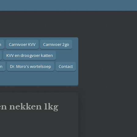
n
Carnivoer KVV
Carnivoer 2go
KVV en droogvoer katten
on
Dr. Moro's wortelsoep
Contact
en nekken 1kg