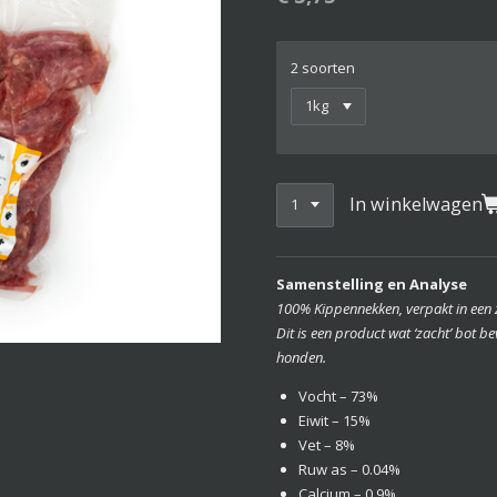
2 soorten
In winkelwagen
Samenstelling en Analyse
100% Kippennekken, verpakt in een za
Dit is een product wat ‘zacht’ bot be
honden.
Vocht – 73%
Eiwit – 15%
Vet – 8%
Ruw as – 0.04%
Calcium – 0.9%