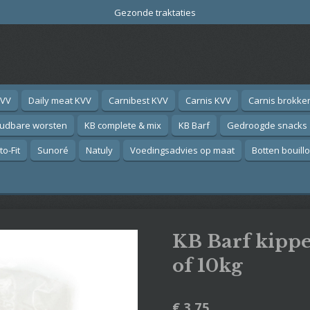
Gezonde traktaties
KVV
Daily meat KVV
Carnibest KVV
Carnis KVV
Carnis brokke
oudbare worsten
KB complete & mix
KB Barf
Gedroogde snacks
o-Fit
Sunoré
Natuly
Voedingsadvies op maat
Botten bouill
KB Barf kipp
of 10kg
€ 3,75