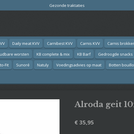
Gezonde traktaties
KVV
Daily meat KVV
Carnibest KVV
Carnis KVV
Carnis brokke
oudbare worsten
KB complete & mix
KB Barf
Gedroogde snacks
o-Fit
Sunoré
Natuly
Voedingsadvies op maat
Botten bouill
Alroda geit 1
€ 35,95