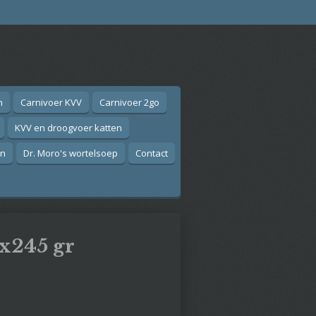
n
Carnivoer KVV
Carnivoer 2go
KVV en droogvoer katten
on
Dr. Moro's wortelsoep
Contact
0x245 gr