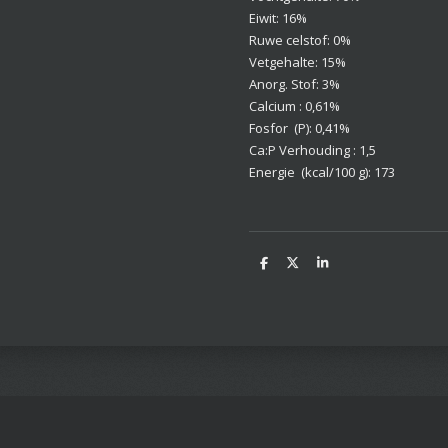
Eiwit: 16%
Ruwe celstof: 0%
Vetgehalte: 15%
Anorg. Stof: 3%
Calcium : 0,61%
Fosfor (P): 0,41%
Ca:P Verhouding : 1,5
Energie (kcal/100 g): 173
D
D
S
e
e
h
l
e
a
e
l
r
n
e