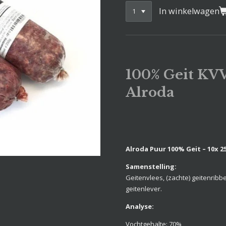
In winkelwagen
100% Geit KV
Alroda
Alroda Puur 100% Geit – 10x 2
Samenstelling:
Geitenvlees, (zachte) geitenribbe
geitenlever.
Analyse:
Vochtgehalte: 70%