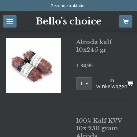
Gezonde traktaties
Ga
direct
Bello's choice
naar
de
hoofdinhoud
Alroda kalf
10x245 gr
€ 34,95
In
winkelwagen
100% Kalf KVV
10x 250 gram
Alroda