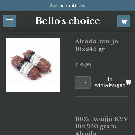
Gezonde traktaties
Ga
direct
Bello's choice
naar
de
hoofdinhoud
Alroda konijn
10x245 gr
€ 35,95
In
winkelwagen
100% Konijn KVV
10x 250 gram
Alroda