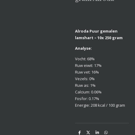
Alroda Puur gemalen
lamshart – 10x 250 gram
Analyse:
Vocht: 68%
Ruw eiwit: 17%
Ruw vet: 16%
Vezels: 0%
Ruw as: 1%
Calcium: 0.06%
Fosfor: 0.17%
Energie: 208 kcal / 100 gram
D
D
S
D