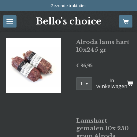
Gezonde traktaties
Ga
direct
Bello's choice
naar
de
hoofdinhoud
Alroda lams hart
10x245 gr
€ 36,95
In
winkelwagen
Lamshart
gemalen 10x 250
gram Alroda