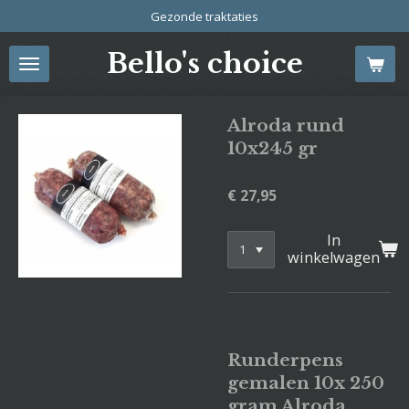
Gezonde traktaties
Ga
direct
Bello's choice
naar
de
hoofdinhoud
Alroda rund
10x245 gr
€ 27,95
In
winkelwagen
Runderpens
gemalen 10x 250
gram Alroda