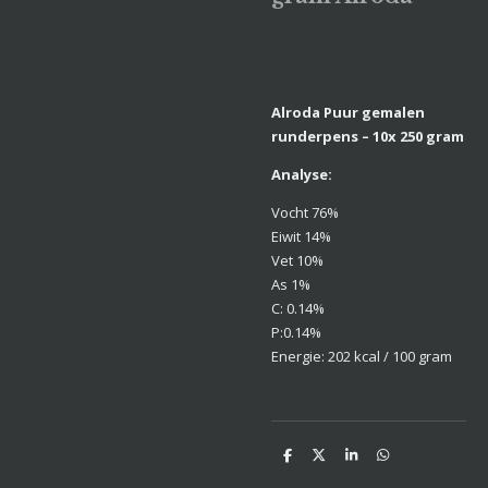
Alroda Puur gemalen
runderpens – 10x 250 gram
Analyse:
Vocht 76%
Eiwit 14%
Vet 10%
As 1%
C: 0.14%
P:0.14%
Energie: 202 kcal / 100 gram
D
D
S
D
e
e
h
e