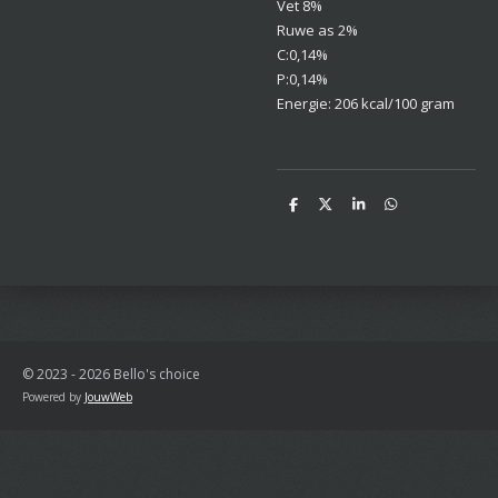
Vet 8%
Ruwe as 2%
C:0,14%
P:0,14%
Energie: 206 kcal/100 gram
D
D
S
D
e
e
h
e
l
e
a
l
e
l
r
e
n
e
n
© 2023 - 2026 Bello's choice
Powered by
JouwWeb