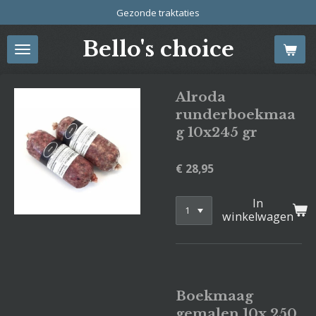
Gezonde traktaties
Ga
direct
Bello's choice
naar
de
hoofdinhoud
Alroda
runderboekmaa
g 10x245 gr
€ 28,95
In
winkelwagen
Boekmaag
gemalen 10x 250