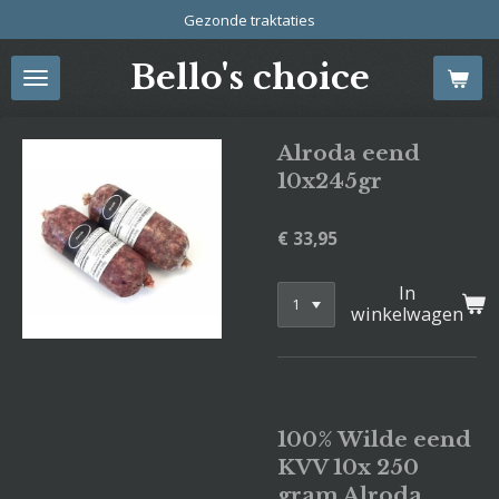
Gezonde traktaties
Ga
direct
Bello's choice
naar
de
hoofdinhoud
Alroda eend
10x245gr
€ 33,95
In
winkelwagen
100% Wilde eend
KVV 10x 250
gram Alroda