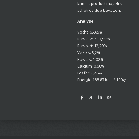
kan dit product mogelijk
schotresidue bevatten.
Analyse:
Vocht: 65,65%
Ruw eiwit: 17,99%
Ruw vet: 12,29%
Vezels: 3,2%
Ruw as: 1,02%
Calcium: 0,60%
Fosfor: 0,46%
Energie 188.87 kcal / 100gr.
D
D
S
D
e
e
h
e
l
e
a
l
e
l
r
e
n
e
n