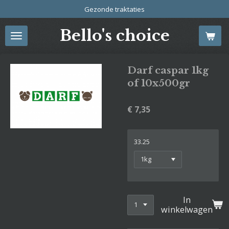
Gezonde traktaties
Ga
direct
Bello's choice
naar
de
hoofdinhoud
Darf caspar 1kg
of 10x500gr
€ 7,35
33.25
In
winkelwagen