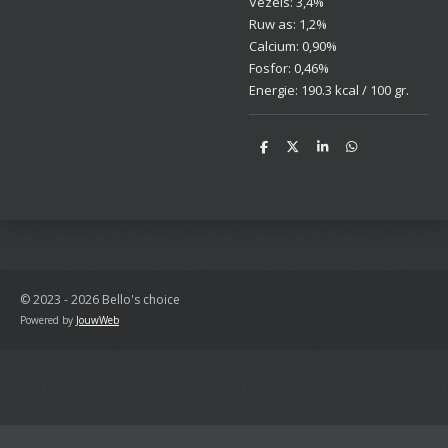
Vezels: 3,4%
Ruw as: 1,2%
Calcium: 0,90%
Fosfor: 0,46%
Energie: 190.3 kcal / 100 gr.
D
D
S
D
e
e
h
e
l
e
a
l
e
l
r
e
n
e
n
© 2023 - 2026 Bello's choice
Powered by
JouwWeb