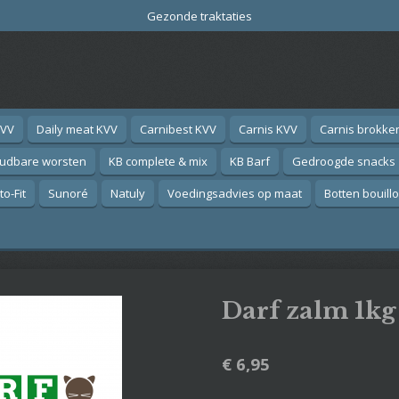
Gezonde traktaties
KVV
Daily meat KVV
Carnibest KVV
Carnis KVV
Carnis brokke
oudbare worsten
KB complete & mix
KB Barf
Gedroogde snacks
o-Fit
Sunoré
Natuly
Voedingsadvies op maat
Botten bouill
Darf zalm 1kg
€ 6,95