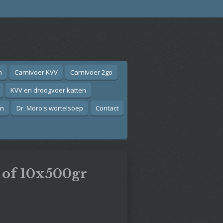
n
Carnivoer KVV
Carnivoer 2go
KVV en droogvoer katten
on
Dr. Moro's wortelsoep
Contact
 of 10x500gr