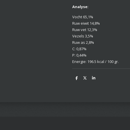
Analyse:
Vocht 65,1%
Ruw eiwit 14,8%
Ruw vet 12,3%
Vezels 3,5%
Ruw as 2,8%
C: 0,87%
P: 0,44%
Energie: 196.5 kcal / 100 gr.
D
D
S
e
e
h
l
e
a
e
l
r
n
e