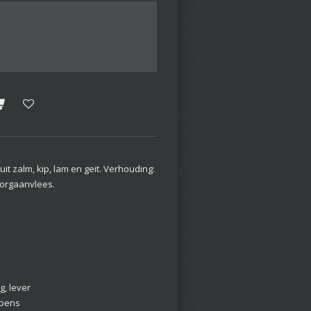
t zalm, kip, lam en geit. Verhouding:
 orgaanvlees.
g, lever
 pens