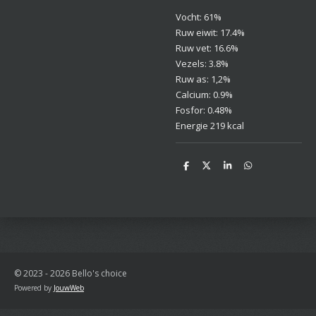
Vocht: 61%
Ruw eiwit: 17.4%
Ruw vet: 16.6%
Vezels: 3.8%
Ruw as: 1,2%
Calcium: 0.9%
Fosfor: 0.48%
Energie 219 kcal
D
D
S
D
e
e
h
e
l
e
a
l
e
l
r
e
n
e
n
© 2023 - 2026 Bello's choice
Powered by
JouwWeb