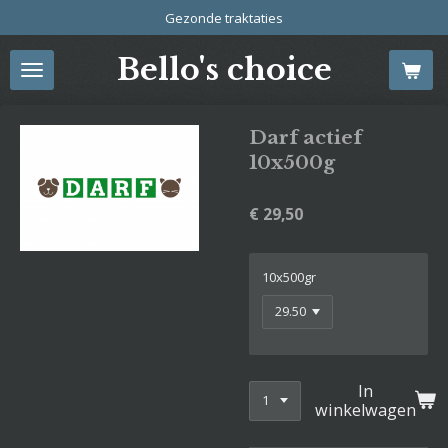
Gezonde traktaties
Ga
direct
Bello's choice
naar
de
hoofdinhoud
Darf actief
10x500g
€ 29,50
10x500gr
In
winkelwagen