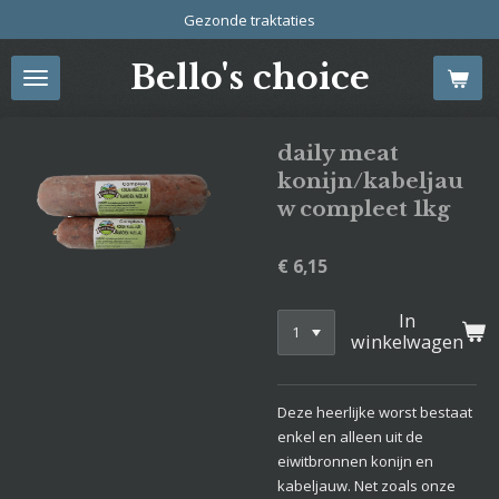
Gezonde traktaties
Ga
direct
Bello's choice
naar
de
hoofdinhoud
daily meat
konijn/kabeljau
w compleet 1kg
€ 6,15
In
winkelwagen
Deze heerlijke worst bestaat
enkel en alleen uit de
eiwitbronnen konijn en
kabeljauw. Net zoals onze