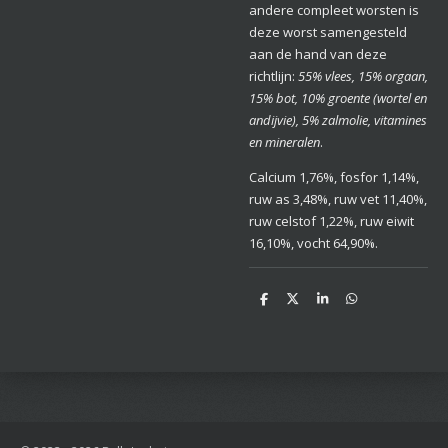
andere compleet worsten is
deze worst samengesteld
aan de hand van deze
richtlijn:
55% vlees, 15% orgaan,
15% bot, 10% groente (wortel en
andijvie), 5% zalmolie, vitamines
en mineralen
.
Calcium 1,76%, fosfor 1,14%,
ruw as 3,48%, ruw vet 11,40%,
ruw celstof 1,22%, ruw eiwit
16,10%, vocht 64,90%.
D
D
S
D
e
e
h
e
l
e
a
l
e
l
r
e
n
e
n