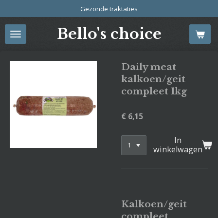
Gezonde traktaties
Ga
direct
Bello's choice
naar
de
hoofdinhoud
Daily meat
kalkoen/geit
compleet 1kg
€ 6,15
In
winkelwagen
Kalkoen/geit
compleet