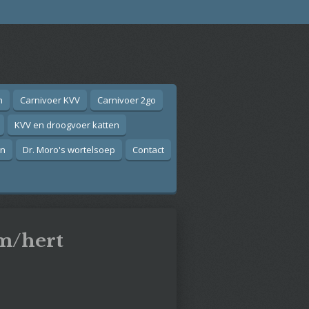
n
Carnivoer KVV
Carnivoer 2go
KVV en droogvoer katten
on
Dr. Moro's wortelsoep
Contact
am/hert