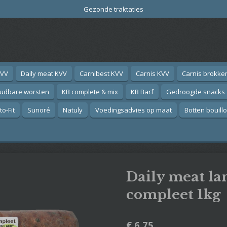
Gezonde traktaties
KVV
Daily meat KVV
Carnibest KVV
Carnis KVV
Carnis brokke
oudbare worsten
KB complete & mix
KB Barf
Gedroogde snacks
o-Fit
Sunoré
Natuly
Voedingsadvies op maat
Botten bouill
Daily meat l
compleet 1kg
€ 6,75