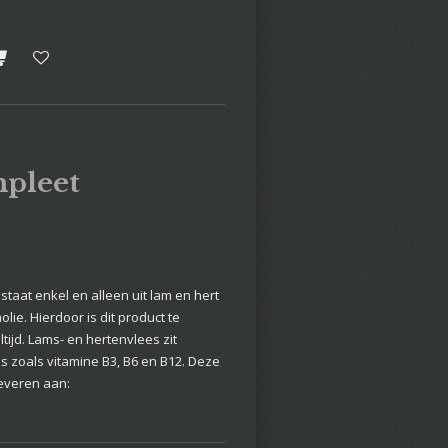
pleet
taat enkel en alleen uit lam en hert
ie. Hierdoor is dit product te
ijd. Lams- en hertenvlees zit
s zoals vitamine B3, B6 en B12. Deze
everen aan: