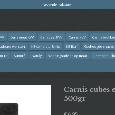
Gezonde traktaties
KVV
Daily meat KVV
Carnibest KVV
Carnis KVV
Carnis brokke
oudbare worsten
KB complete & mix
KB Barf
Gedroogde snacks
o-Fit
Sunoré
Natuly
Voedingsadvies op maat
Botten bouill
Carnis cubes 
500gr
€ 6,95