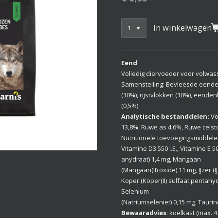
In winkelwagen
Eend
Volledig diervoeder voor volwa
Samenstelling: Bevleesde eend
(10%), rijstvlokken (10%), eenden
(0,5%).
Analytische bestanddelen:
Vo
13,8%, Ruwe as 4,6%, Ruwe celsto
Nutritionele toevoegingsmiddelen 
Vitamine D3 550 I.E., Vitamine E 
anydraat) 1,4 mg, Mangaan
(Mangaan(II) oxide) 11 mg, IJzer (
Koper (Koper(II) sulfaat pentahyd
Selenium
(Natriumseleniet) 0,15 mg, Tauri
Bewaaradvies
: koelkast (max. 4