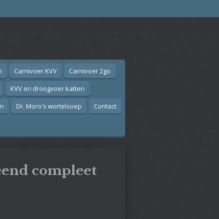
n
Carnivoer KVV
Carnivoer 2go
KVV en droogvoer katten
on
Dr. Moro's wortelsoep
Contact
eend compleet