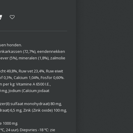
ssen honden.
enkarkassen (72,7%), eendennekken
lever (5%), mineralen (1,8%), zalmolie
cht 49,8%, Ruw vet 23,4%, Ruw eiwit
f 0,3%, Calcium 1,04%, Fosfor 0,60%.
per kg: Vitamine A 6500 I.E.,
50 mg, Jodium (Calcium jodaat
IJzer(II) sulfaat monohydraat) 80 mg,
raat) 6,5 mg, Zink (Zink oxide) 100 mg,
ne 1000 mg.
 ℃, 24 uur). Diepvries -18 ℃: zie