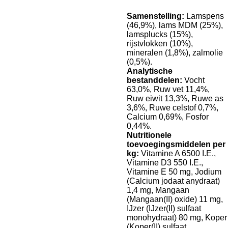
Samenstelling:
Lamspens
(46,9%), lams MDM (25%),
lamsplucks (15%),
rijstvlokken (10%),
mineralen (1,8%), zalmolie
(0,5%).
Analytische
bestanddelen:
Vocht
63,0%, Ruw vet 11,4%,
Ruw eiwit 13,3%, Ruwe as
3,6%, Ruwe celstof 0,7%,
Calcium 0,69%, Fosfor
0,44%.
Nutritionele
toevoegingsmiddelen per
kg:
Vitamine A 6500 I.E.,
Vitamine D3 550 I.E.,
Vitamine E 50 mg, Jodium
(Calcium jodaat anydraat)
1,4 mg, Mangaan
(Mangaan(II) oxide) 11 mg,
IJzer (IJzer(II) sulfaat
monohydraat) 80 mg, Koper
(Koper(II) sulfaat