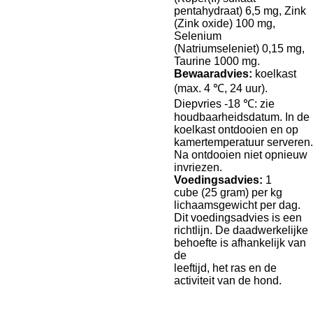
pentahydraat) 6,5 mg, Zink
(Zink oxide) 100 mg,
Selenium
(Natriumseleniet) 0,15 mg,
Taurine 1000 mg.
Bewaaradvies:
koelkast
(max. 4 ℃, 24 uur).
Diepvries -18 ℃: zie
houdbaarheidsdatum. In de
koelkast ontdooien en op
kamertemperatuur serveren.
Na ontdooien niet opnieuw
invriezen.
Voedingsadvies:
1
cube (25 gram) per kg
lichaamsgewicht per dag.
Dit voedingsadvies is een
richtlijn. De daadwerkelijke
behoefte is afhankelijk van
de
leeftijd, het ras en de
activiteit van de hond.