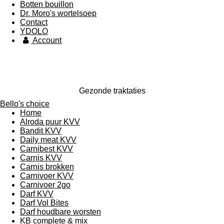
Botten bouillon
Dr. Moro's wortelsoep
Contact
YDOLO
Account
Gezonde traktaties
Bello's choice
Home
Alroda puur KVV
Bandit KVV
Daily meat KVV
Carnibest KVV
Carnis KVV
Carnis brokken
Carnivoer KVV
Carnivoer 2go
Darf KVV
Darf Vol Bites
Darf houdbare worsten
KB complete & mix