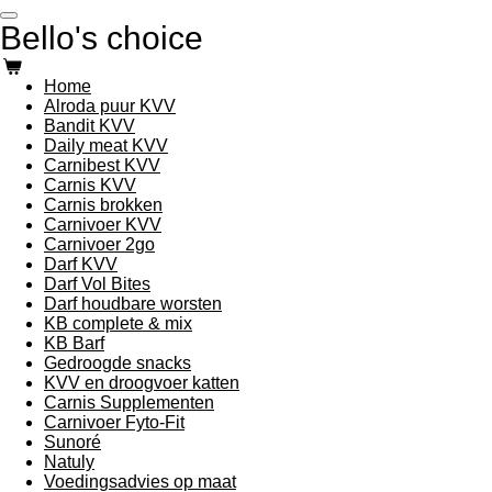
Ga
Bello's choice
direct
naar
de
Home
hoofdinhoud
Alroda puur KVV
Bandit KVV
Daily meat KVV
Carnibest KVV
Carnis KVV
Carnis brokken
Carnivoer KVV
Carnivoer 2go
Darf KVV
Darf Vol Bites
Darf houdbare worsten
KB complete & mix
KB Barf
Gedroogde snacks
KVV en droogvoer katten
Carnis Supplementen
Carnivoer Fyto-Fit
Sunoré
Natuly
Voedingsadvies op maat