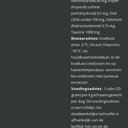
monohydraat) 80 mg, Koper
(Koper(II) sulfaat
pentahydraat) 6,5 mg, Zink
(Zink oxide) 100 mg, Selenium
(Natriumseleniet) 0,15 mg,
Taurine 1000 mg.
Bewaaradvies:
koelkast
(max. 4
℃
, 24 uur). Diepvries
-18
℃
: zie
houdbaarheidsdatum. In de
koelkast ontdooien en op
kamertemperatuur serveren.
Na ontdooien niet opnieuw
invriezen.
Voedingsadvies:
1 cube (25
gram) per kg lichaamsgewicht
per dag. Dit voedingsadvies
is een richtlijn. De
daadwerkelijke behoefte is
afhankelijk van de
leeftijd, het ras en de