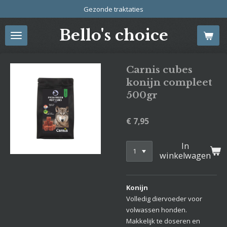
Gezonde traktaties
Ga
direct
Bello's choice
naar
de
hoofdinhoud
Carnis cubes
konijn compleet
500gr
€ 7,95
In
winkelwagen
Konijn
Volledig diervoeder voor
volwassen honden.
Makkelijk te doseren en