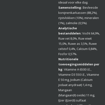
ideaal voor elke dag.
Samenstelling:
Bevleesde
konijnenkarkassen (88,2%),
rijstvlokken (10%), mineralen
(1%), zalmolie (0,5%).
Analytische
bestanddelen:
Vocht 64,9%,
Ruw vet 8,0%, Ruw eiwit
15,0%, Ruwe as 3,5%, Ruwe
celstof 0,4%, Calcium 0,84%,
Fosfor 0,57%.
Nutritionele
toevoegingsmiddelen per
kg:
Vitamine A 6500 I.E.,
Vitamine D3 550 I.E., Vitamine
E 50 mg, Jodium (Calcium
jodaat anydraat) 1,4 mg,
Mangaan
(Mangaan(II) oxide) 11 mg,
IJzer (IJzer(II) sulfaat