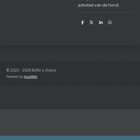
activiteit van de hond.
D
D
S
D
e
e
h
e
l
e
a
l
e
l
r
e
n
e
n
© 2023 - 2026 Bello's choice
Powered by
JouwWeb