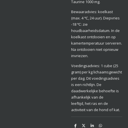
Taurine 1000 mg.
Bewaaradvies: koelkast
(max. 4 ℃, 24 uur). Diepvries
-18 ℃: zie
houdbaarheidsdatum. In de
koelkast ontdooien en op
kamertemperatuur serveren.
Na ontdooien niet opnieuw
invriezen.
Voedingsadvies: 1 cube (25
gram) per kg lichaamsgewicht
per dag. Dit voedingsadvies
is een richtlijn. De
daadwerkelijke behoefte is
afhankelijk van de
leeftijd, het ras en de
activiteit van de hond of kat.
D
D
S
D