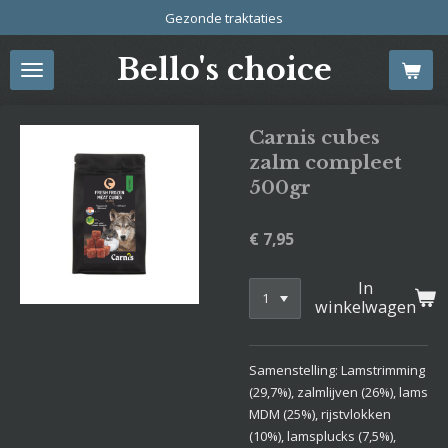
Gezonde traktaties
Ga
direct
Bello's choice
naar
de
hoofdinhoud
Carnis cubes
zalm compleet
500gr
€ 7,95
In
winkelwagen
Samenstelling: Lamstrimming
(29,7%), zalmlijven (26%), lams
MDM (25%), rijstvlokken
(10%), lamsplucks (7,5%),