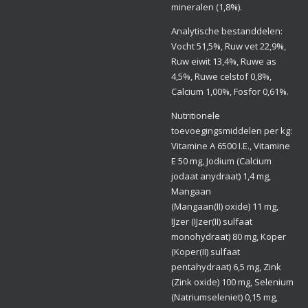
mineralen (1,8%).
Analytische bestanddelen:
Vocht 51,5%, Ruw vet 22,9%,
Ruw eiwit 13,4%, Ruwe as
4,5%, Ruwe celstof 0,8%,
Calcium 1,00%, Fosfor 0,61%.
Nutritionele
toevoegingsmiddelen per kg:
Vitamine A 6500 I.E., Vitamine
E 50 mg, Jodium (Calcium
jodaat anydraat) 1,4 mg,
Mangaan
(Mangaan(II) oxide) 11 mg,
IJzer (IJzer(II) sulfaat
monohydraat) 80 mg, Koper
(Koper(II) sulfaat
pentahydraat) 6,5 mg, Zink
(Zink oxide) 100 mg, Selenium
(Natriumseleniet) 0,15 mg,