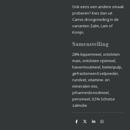
Ook eens een andere smaak
proberen? Kies dan uit
Carnis droogvoeding in de
varianten Zalm, Lam of
Konijn.
Samenstelling
28% kippenmeel, ontsloten
maïs, ontsloten rijstmeel,
havermoutmeel, bietenpulp,
gefractioneerd vetpoeder,
rundvet, vitamine- en
mineralen mix,
johannesbroodmeel,
pensmeel, 0,5% Schotse
zalmolie
D
D
S
D
e
e
h
e