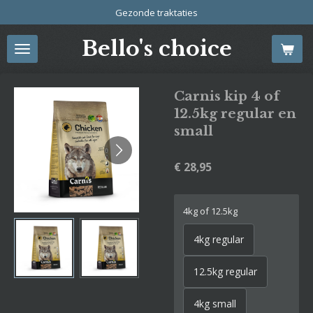
Gezonde traktaties
Ga
direct
Bello's choice
naar
de
hoofdinhoud
Carnis kip 4 of
12.5kg regular en
small
€ 28,95
4kg of 12.5kg
4kg regular
12.5kg regular
4kg small