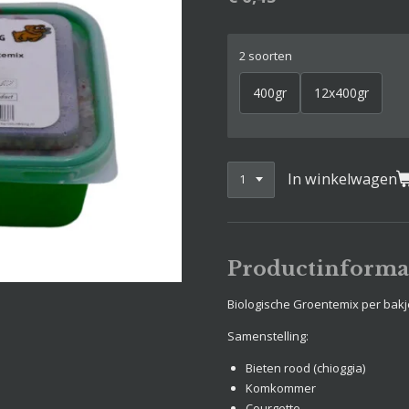
2 soorten
400gr
12x400gr
In winkelwagen
Productinforma
Biologische Groentemix per bakj
Samenstelling:
Bieten rood (chioggia)
Komkommer
Courgette