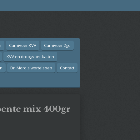
n
Carnivoer KVV
Carnivoer 2go
KVV en droogvoer katten
on
Dr. Moro's wortelsoep
Contact
oente mix 400gr