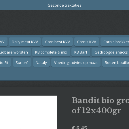
Gezonde traktaties
KVV
Daily meat KVV
Carnibest KVV
Carnis KVV
Carnis brokke
oudbare worsten
KB complete & mix
KB Barf
Gedroogde snacks
o-Fit
Sunoré
Natuly
Voedingsadvies op maat
Botten bouill
Bandit bio gr
of 12x400gr
€ 6,45