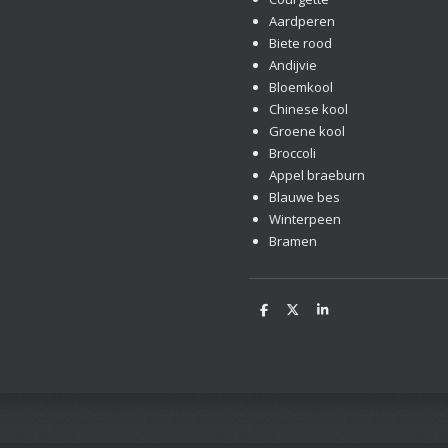
Aardperen
Biete rood
Andijvie
Bloemkool
Chinese kool
Groene kool
Broccoli
Appel braeburn
Blauwe bes
Winterpeen
Bramen
D
D
S
e
e
h
l
e
a
e
l
r
n
e