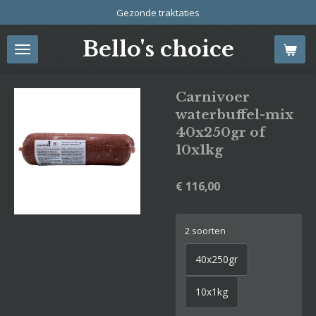
Gezonde traktaties
Ga
direct
Bello's choice
naar
de
hoofdinhoud
Carnivoer
waterbuffel-mix
40x250gr of
10x1kg
€ 116,00
2 soorten
40x250gr
10x1kg