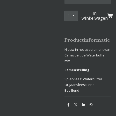
In
winkelwagen
Productinformatie
Nieuw in het assortiment van
Carnivoer: de Waterbuffel
mix.
Samenstelling:
Spiervlees: Waterbuffel
Orgaanvlees: Eend
Bot: Eend
D
D
S
D
e
e
h
e
l
e
a
l