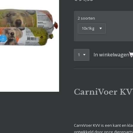
2 soorten
In winkelwagen
CarniVoer K
CarniVoer KVV is een kant en kl
ontwikkeld door onze dierenarts