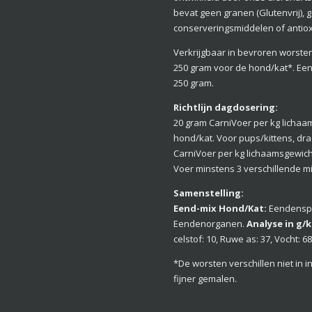
bevat geen granen (Glutenvrij), g
conserveringsmiddelen of antio
Verkrijgbaar in bevroren worste
250 gram voor de hond/kat*. Ee
250 gram.
Richtlijn dagdosering:
20 gram CarniVoer per kg licha
hond/kat. Voor pups/kittens, dr
CarniVoer per kg lichaamsgewich
Voer minstens 3 verschillende m
Samenstelling:
Eend-mix Hond/Kat:
Eendenspi
Eendenorganen.
Analyse in g/k
celstof: 10, Ruwe as: 37, Vocht: 68
*De worsten verschillen niet in 
fijner gemalen.