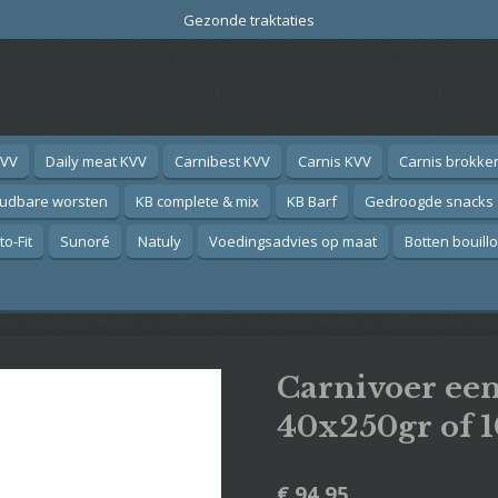
Gezonde traktaties
KVV
Daily meat KVV
Carnibest KVV
Carnis KVV
Carnis brokke
oudbare worsten
KB complete & mix
KB Barf
Gedroogde snacks
o-Fit
Sunoré
Natuly
Voedingsadvies op maat
Botten bouill
Carnivoer ee
40x250gr of 
€ 94,95