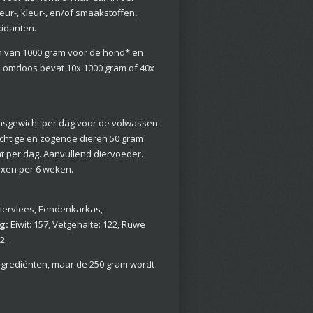
eur-, kleur-, en/of smaakstoffen,
xidanten.
n van 1000 gram voor de hond* en
n omdoos bevat 10x 1000 gram of 40x
amsgewicht per dag voor de volwassen
achtige en zogende dieren 50 gram
t per dag. Aanvullend diervoeder.
ixen per 6 weken.
ervlees, Eendenkarkas,
g:
Eiwit: 157, Vetgehalte: 122, Ruwe
2.
ingrediënten, maar de 250 gram wordt