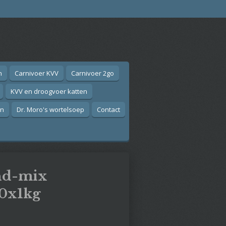
n
Carnivoer KVV
Carnivoer 2go
KVV en droogvoer katten
on
Dr. Moro's wortelsoep
Contact
nd-mix
10x1kg