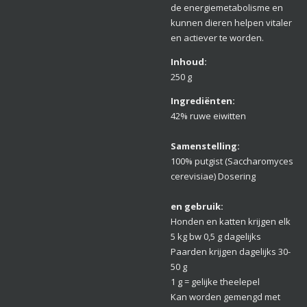
de energiemetabolisme en
kunnen dieren helpen vitaler
en actiever te worden.
Inhoud:
250 g
Ingrediënten:
42% ruwe eiwitten
Samenstelling:
100% putgist (Saccharomyces
cerevisiae) Dosering
en gebruik:
Honden en katten krijgen elk
5 kg bw 0,5 g dagelijks
Paarden krijgen dagelijks 30-
50 g
1 g = gelijke theelepel
Kan worden gemengd met