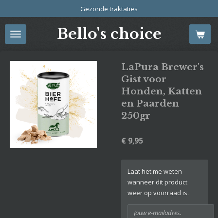
Gezonde traktaties
Ga
direct
Bello's choice
naar
de
hoofdinhoud
LaPura Brewer's
Gist voor
Honden, Katten
en Paarden
250gr
€ 9,95
Laat het me weten
wanneer dit product
weer op voorraad is.