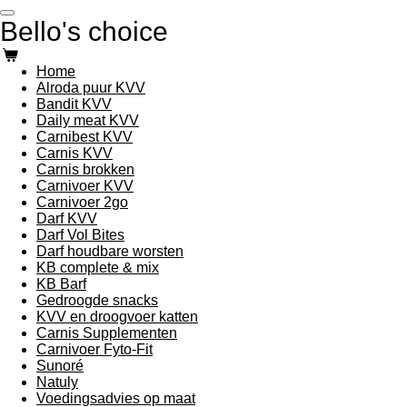
Ga
Bello's choice
direct
naar
de
Home
hoofdinhoud
Alroda puur KVV
Bandit KVV
Daily meat KVV
Carnibest KVV
Carnis KVV
Carnis brokken
Carnivoer KVV
Carnivoer 2go
Darf KVV
Darf Vol Bites
Darf houdbare worsten
KB complete & mix
KB Barf
Gedroogde snacks
KVV en droogvoer katten
Carnis Supplementen
Carnivoer Fyto-Fit
Sunoré
Natuly
Voedingsadvies op maat