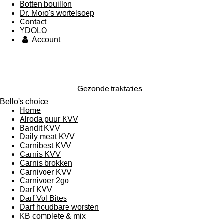
Botten bouillon
Dr. Moro's wortelsoep
Contact
YDOLO
Account
Gezonde traktaties
Bello's choice
Home
Alroda puur KVV
Bandit KVV
Daily meat KVV
Carnibest KVV
Carnis KVV
Carnis brokken
Carnivoer KVV
Carnivoer 2go
Darf KVV
Darf Vol Bites
Darf houdbare worsten
KB complete & mix