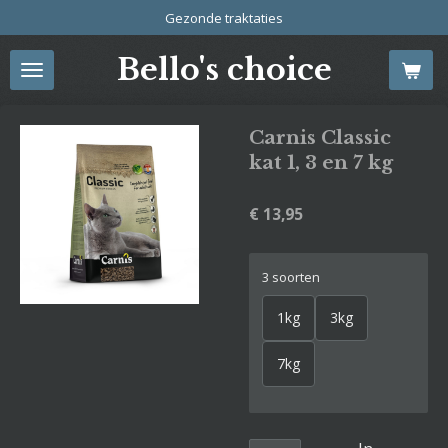
Gezonde traktaties
Ga
direct
Bello's choice
naar
de
hoofdinhoud
Carnis Classic
kat 1, 3 en 7 kg
€ 13,95
3 soorten
1kg
3kg
7kg