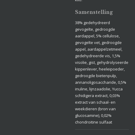
Samenstelling
38% gedehydreerd
gevogelte, gedroogde
aardappel, 5% cellulose,
gevogelte vet, gedroogde
appel, aardappelzetmeel,
gedehydreerde vis, 1,5%
visolie, gist, gehydrolyseerde
kippenlever, heeleipoeder,
gedroogde bietenpulp,
annanoligosaccharide, 0,5%
inuline, lijnzaadolie, Yucca
schidigera extract, 0,03%
extract van schaal- en
weekdieren (bron van
glucosamine), 0,02%
chondroitine sulfaat