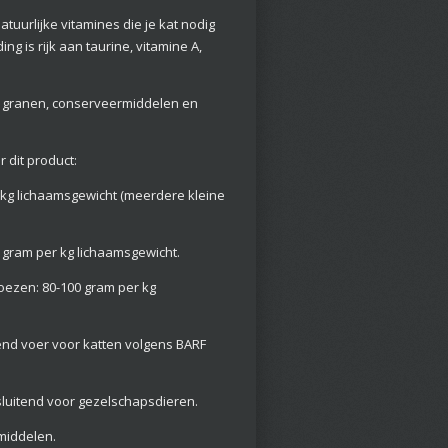
tuurlijke vitamines die je kat nodig
g is rijk aan taurine, vitamine A,
an granen, conserveermiddelen en
dit product:
r kg lichaamsgewicht (meerdere kleine
 gram per kg lichaamsgewicht.
oezen: 80-100 gram per kg
end voer voor katten volgens BARF
sluitend voor gezelschapsdieren.
middelen.