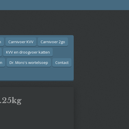
n
Carnivoer KVV
Carnivoer 2go
KVV en droogvoer katten
on
Dr. Moro's wortelsoep
Contact
1.25kg