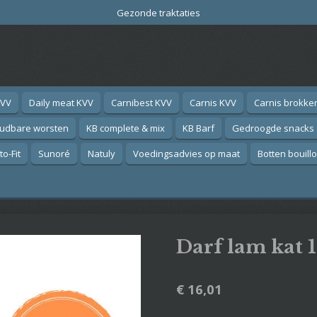
Gezonde traktaties
KVV
Daily meat KVV
Carnibest KVV
Carnis KVV
Carnis brokke
oudbare worsten
KB complete & mix
KB Barf
Gedroogde snacks
o-Fit
Sunoré
Natuly
Voedingsadvies op maat
Botten bouill
Darf lam kat 
€ 16,01