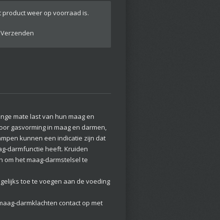
 product weer op voorraad is.
Verzenden
inge mate last van hun maag en
oor gasvorming in maag en darmen,
mpen kunnen een indicatie zijn dat
g-darmfunctie heeft. Kruiden
n om het maag-darmstelsel te
agelijks toe te voegen aan de voeding
maag-darmklachten contact op met