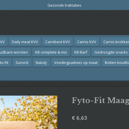
Gezonde traktaties
KVV
Daily meat KVV
Carnibest KVV
Carnis KVV
Carnis brokke
oudbare worsten
KB complete & mix
KB Barf
Gedroogde snacks
o-Fit
Sunoré
Natuly
Voedingsadvies op maat
Botten bouill
Fyto-Fit Maa
€ 6,63