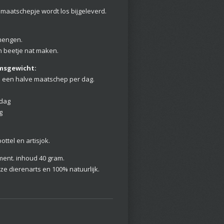
 maatschepje wordt los bijgeleverd.
 mengen.
n beetje nat maken.
amsgewicht:
n een halve maatschep per dag.
 dag
g
ttel en artisjok.
ent. inhoud 40 gram.
ze dierenarts en 100% natuurlijk.