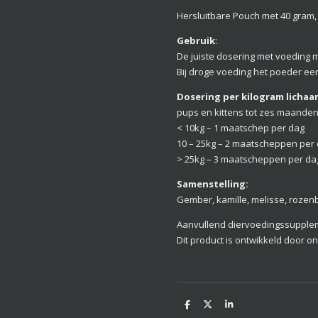
Hersluitbare Pouch met 40 gram,
Gebruik
:
De juiste dosering met voeding
Bij droge voeding het poeder ee
Dosering per kilogram licha
pups en kittens tot zes maande
< 10kg – 1 maatschep per dag
10 – 25kg – 2 maatscheppen per
> 25kg – 3 maatscheppen per da
Samenstelling:
Gember, kamille, melisse, rozenbo
Aanvullend diervoedingssupplem
Dit product is ontwikkeld door on
D
D
S
e
e
h