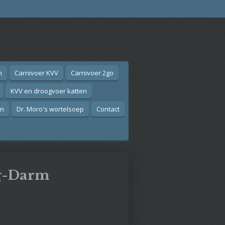
n
Carnivoer KVV
Carnivoer 2go
KVV en droogvoer katten
on
Dr. Moro's wortelsoep
Contact
g-Darm