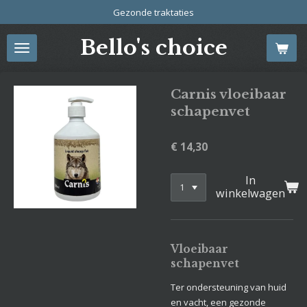
Gezonde traktaties
Ga
direct
Bello's choice
naar
de
hoofdinhoud
Carnis vloeibaar
schapenvet
€ 14,30
In
winkelwagen
Vloeibaar
schapenvet
Ter ondersteuning van huid
en vacht, een gezonde