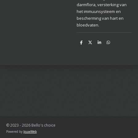
darmflora, versterking van
het immuunsysteem en
bescherming van hart en
bloedvaten.
D
D
S
D
e
e
h
e
l
e
a
l
e
l
r
e
n
e
n
© 2023 - 2026 Bello's choice
Powered by
JouwWeb